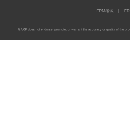
FRM考试
|
F
GARP does not endorse, promote, or warrant the accuracy or quality of the 