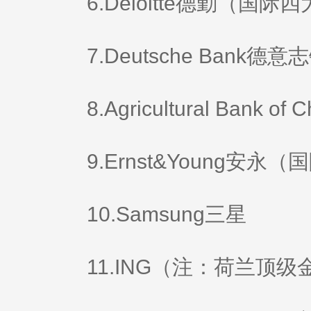
6.Deloitte德勤（国
7.Deutsche Bank德意
8.Agricultural Bank o
9.Ernst&Young安永
10.Samsung三星
11.ING（注：荷兰顶级