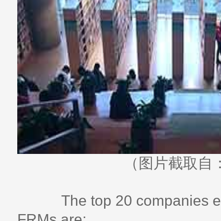
（图片截取自：
The top 20 companies empl
FRMs are: