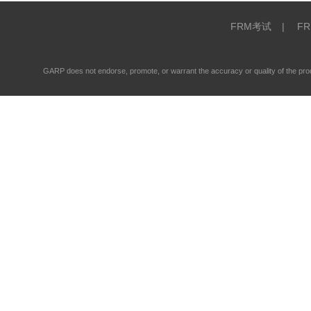
FRM考试
|
F
GARP does not endorse, promote, or warrant the accuracy or quality of the 