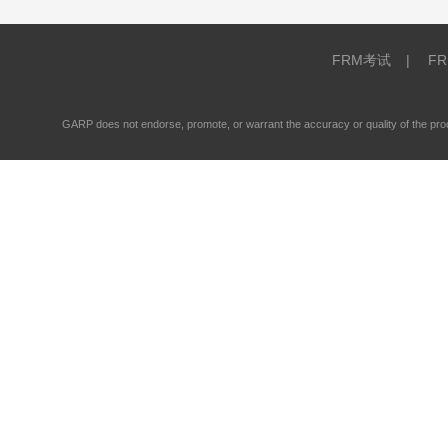
FRM考试
|
F
GARP does not endorse, promote, or warrant the accuracy or quality of the 