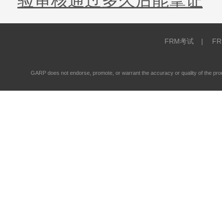
验审核通过多久后能拿证
FRM考试
|
F
GARP does not endorse, promote, or warrant the accuracy or quality of the 