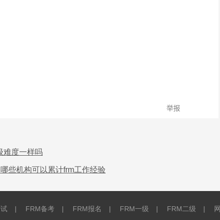
二级难度一样吗
哪些机构可以累计frm工作经验
考试
|
FRM备考
|
FRM报名
|
FRM一级
|
FRM二级
|