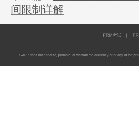
间限制详解
FRM考试
|
F
GARP does not endorse, promote, or warrant the accuracy or quality of the 