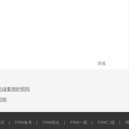
试必须要用护照吗
时间
考试
|
FRM备考
|
FRM报名
|
FRM一级
|
FRM二级
|