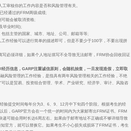
行人工审核你的工作内容是否和风险管理有关。
提交已经通过的FRM两级成绩;
可能会被取消资格;
毕业时间);
，包括主管的国家、城市、地址、公司、邮箱等等;
人工作经验可以进行简单的描述即可，但是不要少于100字，不要出现拼
填写必须详细，如果个人地址填写不全导致无法邮寄，FRM协会回收回证
作经历信息，GARP注重诚信原则，会随机抽查，一旦发现造假，立即取
关金融风险管理的工作经验，是指具有两年风险管理相关的工作经验，不绝
关”可以是贸易、投资组合管理、学术、产业研究、经济学、审计、风险咨
作经验提交时间每年分为3、6、9、12月中下旬四个阶段。根据考生的经
以后，GARP官方会在一个统一的时间内为大家邮寄出FRM证书。FRM
快递可能会用时长达6周左右。如果由于邮寄地址不正确或不够详细导致
通知官方，就可以替换它。如果考生不小心损失或损坏了FRM证书，考生