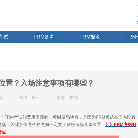
M考试
FRM备考
FRM报名
FRM
体位置？入场注意事项有哪些？
4
作者：Ben
来源：未知
FRM考试的费用里面有一项叫做场地费，是因为FRM考试在国内没有
为考场，因此各位考生在考前一定要了解好考场具体位置。
》》FRM考纲解
整理