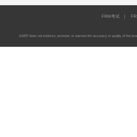
FRM考试
|
F
GARP does not endorse, promote, or warrant the accuracy or quality of the 