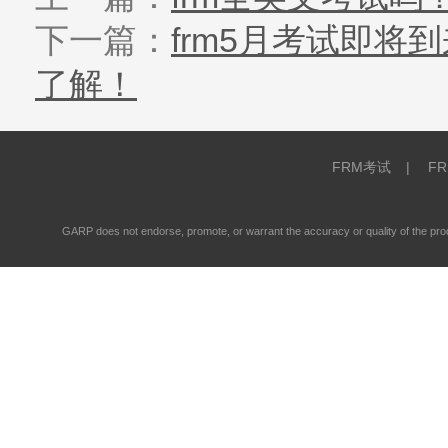
下一篇：
frm5月考试即将
了解！
FRM考试
|
F
GARP does not endorse, promote, or warrant the accuracy or quality of the 