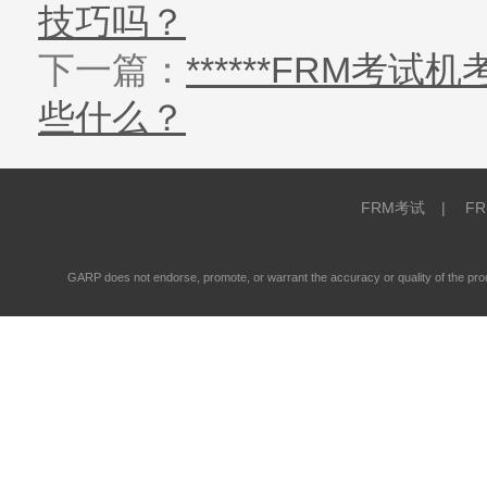
技巧吗？
下一篇：
******FRM考
些什么？
FRM考试
|
F
GARP does not endorse, promote, or warrant the accuracy or quality of the 