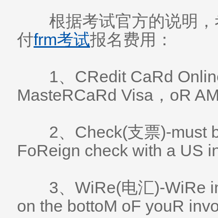
根据考试官方的说明，
付
frm考试
报名费用：
1、CRedit CaRd Onlin
MasteRCaRd Visa，oR AM
2、Check(支票)-must be 
FoReign check with a US 
3、WiRe(电汇)-WiRe inst
on the bottoM oF youR invo