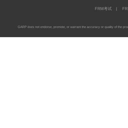
FRM考试
|
F
GARP does not endorse, promote, or warrant the accuracy or quality of the 