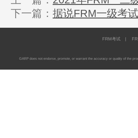
下一篇：
据说FRM一级考
FRM考试
|
F
GARP does not endorse, promote, or warrant the accuracy or quality of the 