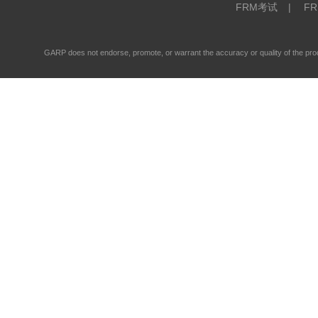
FRM考试
|
F
GARP does not endorse, promote, or warrant the accuracy or quality of the 