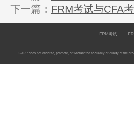
下一篇：
FRM考试与CFA
FRM考试
|
F
GARP does not endorse, promote, or warrant the accuracy or quality of the 