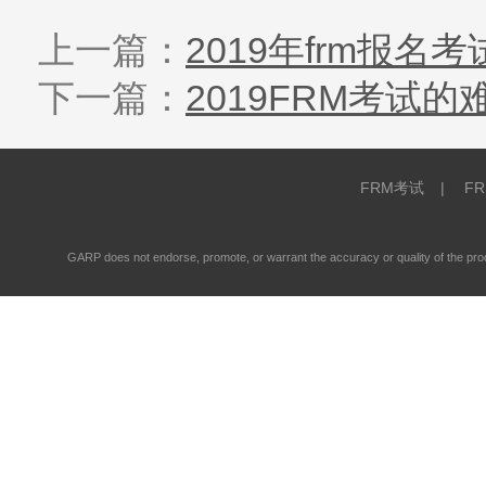
上一篇：
2019年frm报
下一篇：
2019FRM考试
FRM考试
|
F
GARP does not endorse, promote, or warrant the accuracy or quality of the 