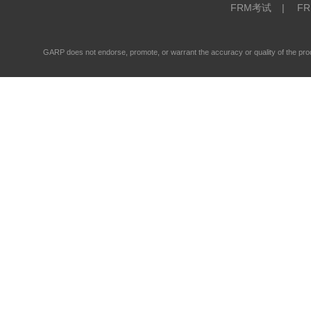
FRM考试
|
F
GARP does not endorse, promote, or warrant the accuracy or quality of the 