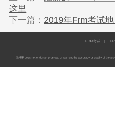
这里
下一篇：
2019年Frm考
FRM考试
|
F
GARP does not endorse, promote, or warrant the accuracy or quality of the 