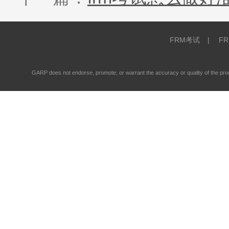
FRM考试
|
F
GARP does not endorse, promote, or warrant the accuracy or quality of the 