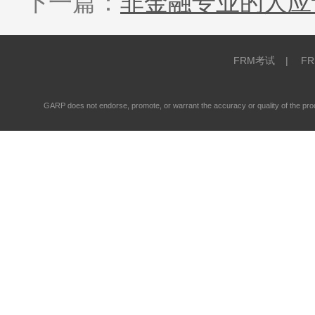
下一篇：
非金融专业的人应
FRM考试
|
F
GARP does not endorse, promote, or warrant the accuracy or quality of the 