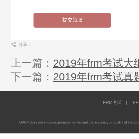
分享：
上一篇：
2019年frm考
下一篇：
2019年frm考试
FRM考试
|
F
GARP does not endorse, promote, or warrant the accuracy or quality of the 