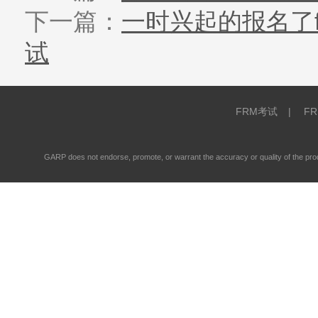
下一篇：
一时兴起的报名了f
试
FRM考试
|
F
GARP does not endorse, promote, or warrant the accuracy or quality of the 