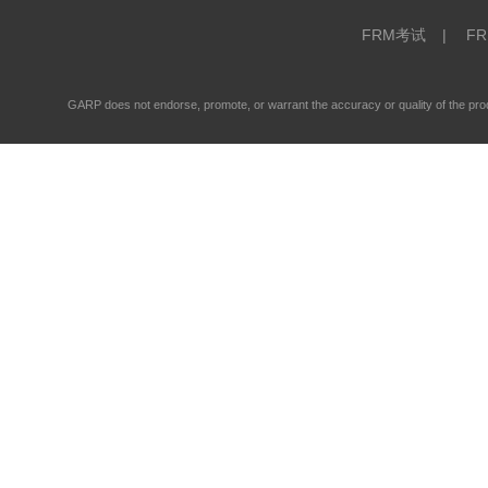
FRM考试
|
F
GARP does not endorse, promote, or warrant the accuracy or quality of the 