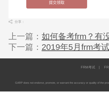
分享：
上一篇：
如何备考frm？
下一篇：
2019年5月fr
FRM考试
|
F
GARP does not endorse, promote, or warrant the accuracy or quality of the 