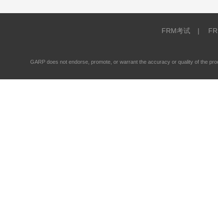
FRM考试
|
F
GARP does not endorse, promote, or warrant the accuracy or quality of the 